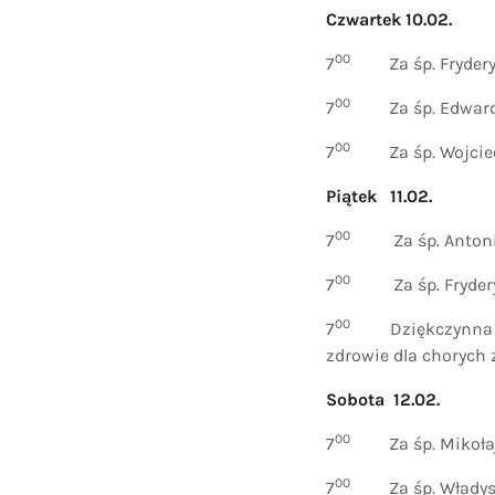
Czwartek 10.02.
00
7
Za śp. Frydery
00
7
Za śp. Edward
00
7
Za śp. Wojcie
Piątek 11.02.
00
7
Za śp. Antonieg
00
7
Za śp. Frydery
00
7
Dziękczynna za o
zdrowie dla chorych 
Sobota 12.02.
00
7
Za śp. Mikołaja
00
7
Za śp. Władys