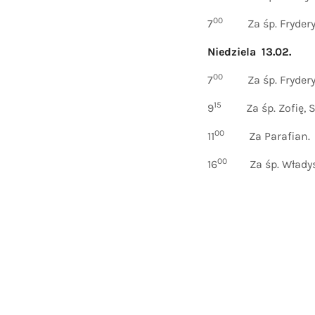
00
7
Za śp. Frydery
Niedziela 13.02.
00
7
Za śp. Frydery
15
9
Za śp. Zofię, St
00
11
Za Parafian.
00
16
Za śp. Władysła