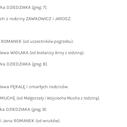
ka DZIEDZIAKA
(greg. 7).
 z rodziny ZAWIŁOWICZ i JAROSZ.
ę ROMANEK
(od uczestników pogrzebu)
.
ława WIDLAKA
(od bratanicy Anny z rodziną)
.
ka DZIEDZIAKA
(greg. 8).
wa PĘKALĘ i zmarłych rodziców.
 MUCHĘ
(od Małgorzaty i Wojciecha Mucha z rodziną)
.
ka DZIEDZIAKA
(greg. 9).
i Jana ROMANEK
(od wnuków)
.