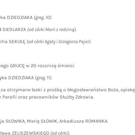
ka DZIEDZIAKA
(greg. 10).
 SIEDLARZA
(od córki Marii z rodziną)
.
cha SEKUŁĘ
(od córki Agaty i Grzegorza Pajor)
.
o GRUCĘ w 20 rocznicę śmierci.
ka DZIEDZIAKA
(greg. 11).
trzymane łaski z prośbą o błogosławieństwo Boże, opiekę 
z Parafii oraz pracowników Służby Zdrowia.
 SŁOWIKA, Marię SŁOWIK, Arkadiusza ROMANKA.
ława ZELISZEWSKIEGO
(od córki)
.