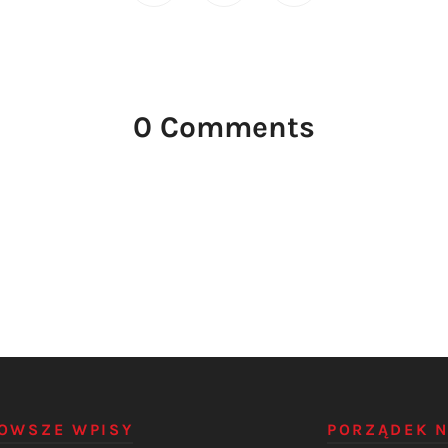
0 Comments
OWSZE WPISY
PORZĄDEK 