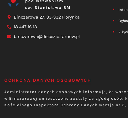
pod wezwaniem
św. Stanisława BM
Inten
Binczarowa 27, 33-332 Florynka
Ogłos
18 447 16 13
Z życ
binczarowa@diecezja.tarnow.pl
OCHRONA DANYCH OSOBOWYCH
Administrator danych osobowych informuje, że wszys
w Binczarowej umieszczone zostały za zgodą osób, k
Kościelnego Inspektora Ochrony Danych wersja nr 3, 
© Parafia Binczarowa