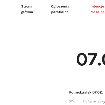
Strona
Ogłoszenia
Intencje
Home
07.02 – 13
główna
parafialne
mszalne
07.
Poniedziałek 07.02.
00
7
Za śp. Mieczy