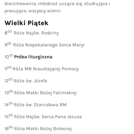
bierzmowania, młodzież ucząca się, studiująca i
pracująca, wszyscy wierni.
Wielki Piątek
00
8
Róża Najśw. Rodziny
00
9
Róża Niepokalanego Serca Maryi
00
10
Próba liturgiczna
00
11
Róża MB Nieustającej Pomocy
00
12
Róża św. Józefa
00
13
Róża Matki Bożej Fatimskiej
00
14
Róża św. Stanisława BM
00
15
Róża Najśw. Serca Pana Jezusa
00
16
Róża Matki Bożej Bolesnej