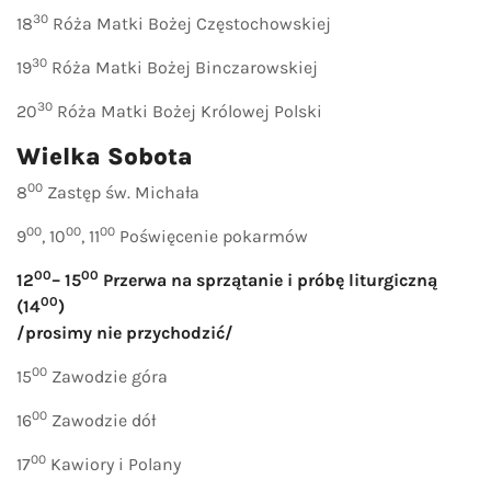
30
18
Róża Matki Bożej Częstochowskiej
30
19
Róża Matki Bożej Binczarowskiej
30
20
Róża Matki Bożej Królowej Polski
Wielka Sobota
00
8
Zastęp św. Michała
00
00
00
9
, 10
, 11
Poświęcenie pokarmów
00
00
12
– 15
Przerwa na sprzątanie i próbę liturgiczną
00
(14
)
/prosimy nie przychodzić/
00
15
Zawodzie góra
00
16
Zawodzie dół
00
17
Kawiory i Polany