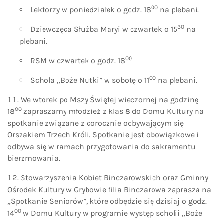
00
Lektorzy w poniedziałek o godz. 18
na plebani.
30
Dziewczęca Służba Maryi w czwartek o 15
na
plebani.
00
RSM w czwartek o godz. 18
00
Schola „Boże Nutki” w sobotę o 11
na plebani.
We wtorek po Mszy Świętej wieczornej na godzinę
00
18
zapraszamy młodzież z klas 8 do Domu Kultury na
spotkanie związane z corocznie odbywającym się
Orszakiem Trzech Króli. Spotkanie jest obowiązkowe i
odbywa się w ramach przygotowania do sakramentu
bierzmowania.
Stowarzyszenia Kobiet Binczarowskich oraz Gminny
Ośrodek Kultury w Grybowie filia Binczarowa zaprasza na
„Spotkanie Seniorów”, które odbędzie się dzisiaj o godz.
00
14
w Domu Kultury w programie występ scholii „Boże