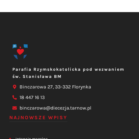
Parafia Rzymskokatolicka pod wezwaniem
św. Stanisława BM
Binczarowa 27, 33-332 Florynka
18 447 16 13
binczarowa@diecezja.tarnow.pl
NAJNOWSZE WPISY
Intencje mszalne