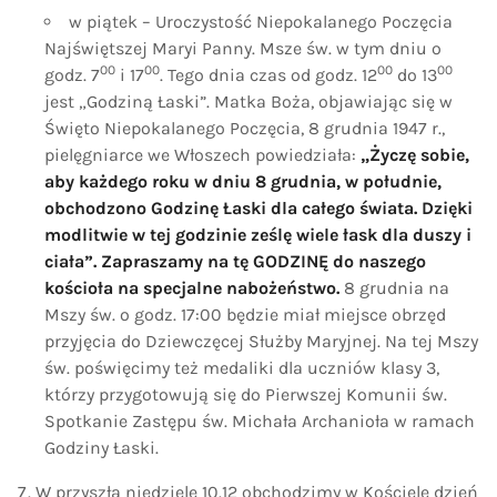
w piątek – Uroczystość Niepokalanego Poczęcia
Najświętszej Maryi Panny. Msze św. w tym dniu o
00
00
00
00
godz. 7
i 17
. Tego dnia czas od godz. 12
do 13
jest „Godziną Łaski”. Matka Boża, objawiając się w
Święto Niepokalanego Poczęcia, 8 grudnia 1947 r.,
pielęgniarce we Włoszech powiedziała:
„Życzę sobie,
aby każdego roku w dniu 8 grudnia, w południe,
obchodzono Godzinę Łaski dla całego świata. Dzięki
modlitwie w tej godzinie ześlę wiele łask dla duszy i
ciała”.
Zapraszamy na tę GODZINĘ do naszego
kościoła na specjalne nabożeństwo.
8 grudnia na
Mszy św. o godz. 17:00 będzie miał miejsce obrzęd
przyjęcia do Dziewczęcej Służby Maryjnej. Na tej Mszy
św. poświęcimy też medaliki dla uczniów klasy 3,
którzy przygotowują się do Pierwszej Komunii św.
Spotkanie Zastępu św. Michała Archanioła w ramach
Godziny Łaski.
W przyszłą niedzielę 10.12 obchodzimy w Kościele dzień