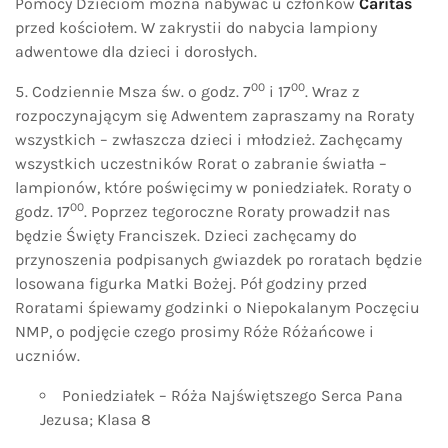
Pomocy Dzieciom można nabywać u członków
Caritas
przed kościołem. W zakrystii do nabycia lampiony
adwentowe dla dzieci i dorosłych.
00
00
Codziennie Msza św. o godz. 7
i 17
. Wraz z
rozpoczynającym się Adwentem zapraszamy na Roraty
wszystkich – zwłaszcza dzieci i młodzież. Zachęcamy
wszystkich uczestników Rorat o zabranie światła –
lampionów, które poświęcimy w poniedziałek. Roraty o
00
godz. 17
. Poprzez tegoroczne Roraty prowadził nas
będzie Święty Franciszek. Dzieci zachęcamy do
przynoszenia podpisanych gwiazdek po roratach będzie
losowana figurka Matki Bożej. Pół godziny przed
Roratami śpiewamy godzinki o Niepokalanym Poczęciu
NMP, o podjęcie czego prosimy Róże Różańcowe i
uczniów.
Poniedziałek – Róża Najświętszego Serca Pana
Jezusa; Klasa 8