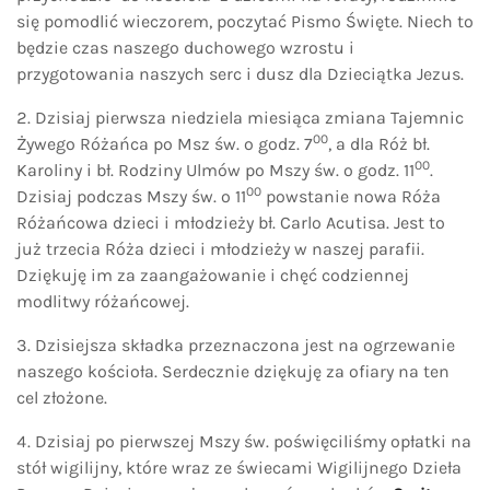
się pomodlić wieczorem, poczytać Pismo Święte. Niech to
będzie czas naszego duchowego wzrostu i
przygotowania naszych serc i dusz dla Dzieciątka Jezus.
Dzisiaj pierwsza niedziela miesiąca zmiana Tajemnic
00
Żywego Różańca po Msz św. o godz. 7
, a dla Róż bł.
00
Karoliny i bł. Rodziny Ulmów po Mszy św. o godz. 11
.
00
Dzisiaj podczas Mszy św. o 11
powstanie nowa Róża
Różańcowa dzieci i młodzieży bł. Carlo Acutisa. Jest to
już trzecia Róża dzieci i młodzieży w naszej parafii.
Dziękuję im za zaangażowanie i chęć codziennej
modlitwy różańcowej.
Dzisiejsza składka przeznaczona jest na ogrzewanie
naszego kościoła. Serdecznie dziękuję za ofiary na ten
cel złożone.
Dzisiaj po pierwszej Mszy św. poświęciliśmy opłatki na
stół wigilijny, które wraz ze świecami Wigilijnego Dzieła