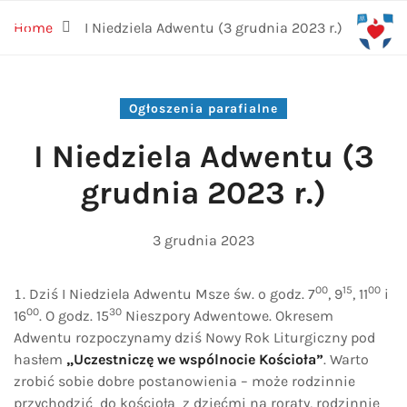
Home
I Niedziela Adwentu (3 grudnia 2023 r.)
Ogłoszenia parafialne
I Niedziela Adwentu (3
grudnia 2023 r.)
3 grudnia 2023
00
15
00
Dziś I Niedziela Adwentu Msze św. o godz. 7
, 9
, 11
i
00
30
16
. O godz. 15
Nieszpory Adwentowe. Okresem
Adwentu rozpoczynamy dziś Nowy Rok Liturgiczny pod
hasłem
„Uczestniczę we wspólnocie Kościoła”
. Warto
zrobić sobie dobre postanowienia – może rodzinnie
przychodzić do kościoła z dziećmi na roraty, rodzinnie